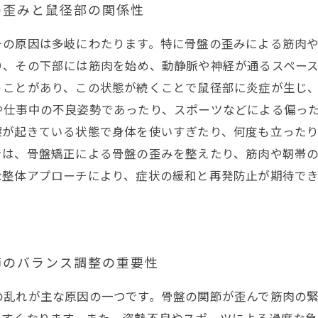
の歪みと鼠径部の関係性
その原因は多岐にわたります。特に骨盤の歪みによる筋肉
、その下部には筋肉を始め、動静脈や神経が通るスペース
うことがあり、この状態が続くことで鼠径部に炎症が生じ
や仕事中の不良姿勢であったり、スポーツなどによる偏っ
擦が起きている状態で身体を使いすぎたり、何度も立った
では、骨盤矯正による骨盤の歪みを整えたり、筋肉や靭帯
な整体アプローチにより、症状の緩和と再発防止が期待で
節のバランス調整の重要性
の乱れが主な原因の一つです。骨盤の関節が歪んで筋肉の