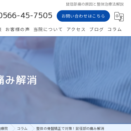
鼠径部痛の原因と整体治療法解説
0566-45-7505
お問い合わせはこちら
表
お客様の声
当院について
アクセス
ブログ
コラム
カイロプラクティック
骨盤矯正
痛み解消
体のゆがみ
肩こり
腰痛
施療院
コラム
整体の骨盤矯正で対策！鼠径部の痛み解消