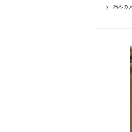
痛みの
整体治
再発を
鼠径部
まとめ