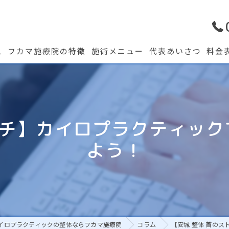
ム
フカマ施療院の特徴
施術メニュー
代表あいさつ
料金
ッチ】カイロプラクティッ
よう！
イロプラクティックの整体ならフカマ施療院
コラム
【安城 整体 首の