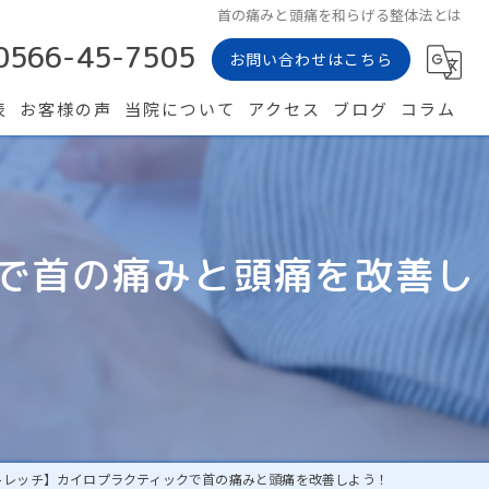
首の痛みと頭痛を和らげる整体法とは
0566-45-7505
お問い合わせはこちら
表
お客様の声
当院について
アクセス
ブログ
コラム
カイロプラクティック
骨盤矯正
クで首の痛みと頭痛を改善し
体のゆがみ
肩こり
腰痛
ストレッチ】カイロプラクティックで首の痛みと頭痛を改善しよう！