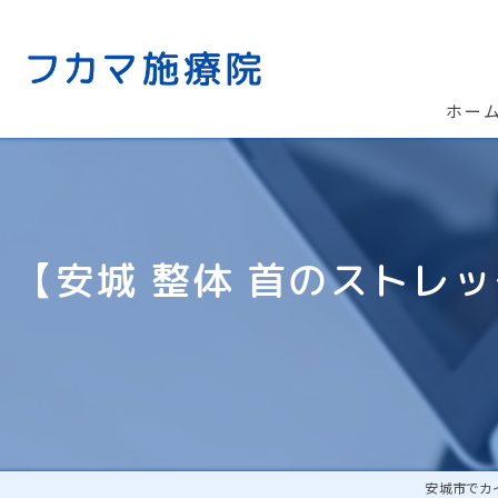
ホー
【安城 整体 首のストレ
安城市でカ