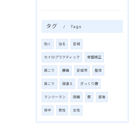
タグ
Tags
効く
治る
安城
カイロプラクティック
骨盤矯正
肩こり
腰痛
安城市
整体
首こり
寝違え
ぎっくり腰
マンツーマン
頭痛
膝
産後
背中
男性
女性